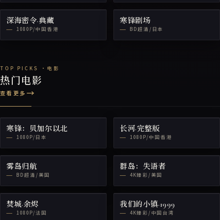
深海密令·典藏
寒锋剧场
1080P/中国香港
BD超清/日本
热门电影
查看更多
寒锋：贝加尔以北
长河·完整版
1080P/日本
1080P/中国香港
雾岛归航
群岛：失语者
BD超清/美国
4K臻彩/美国
焚城·余烬
我们的小镇·1999
1080P/法国
4K臻彩/中国台湾