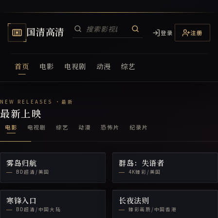
国清高清
登录
注册
首页
电影
电视剧
动漫
综艺
国清高清电视网
最新上映
电影
电视剧
综艺
动漫
恐怖片
纪录片
雾岛归航
群岛：失语者
BD超清/美国
4K臻彩/美国
寒锋入口
长夜法则
BD超清/中国大陆
臻彩画质/中国香港