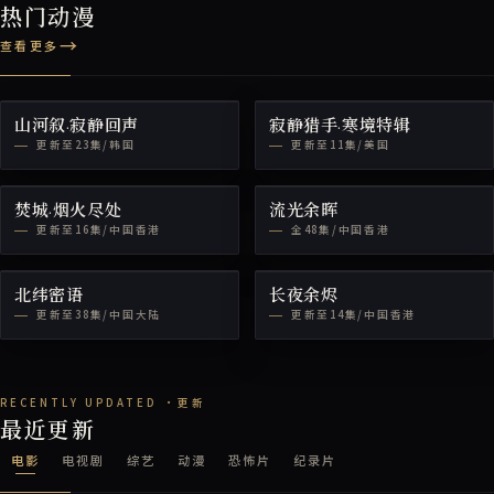
热门动漫
查看更多
山河叙·寂静回声
寂静猎手·寒境特辑
更新至23集/韩国
更新至11集/美国
焚城·烟火尽处
流光余晖
更新至16集/中国香港
全48集/中国香港
北纬密语
长夜余烬
更新至38集/中国大陆
更新至14集/中国香港
最近更新
电影
电视剧
综艺
动漫
恐怖片
纪录片